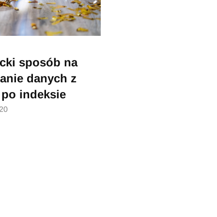
cki sposób na
anie danych z
 po indeksie
020